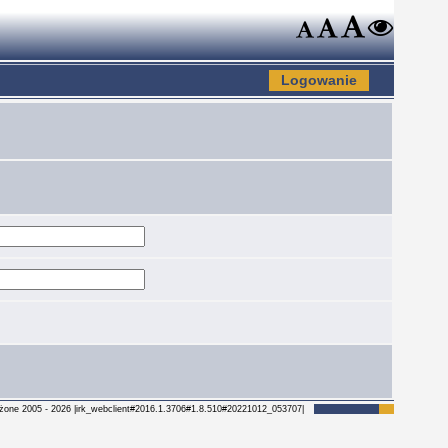
Logowanie
żone 2005 - 2026
|irk_webclient#2016.1.3706#1.8.510#20221012_053707|