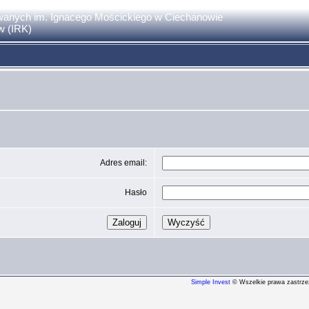
anych im. Ignacego Mościckiego w Ciechanowie
w (IRK)
Adres email:
Hasło
Simple Invest
© Wszelkie prawa zastrze